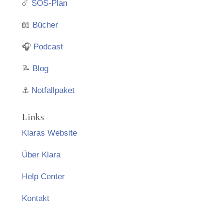
☄️
SOS-Plan
📖
Bücher
🎧
Podcast
📝
Blog
⚓️
Notfallpaket
Links
Klaras Website
Über Klara
Help Center
Kontakt