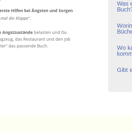
Was e
Buch
erste Hilfen bei Ängsten und Sorgen
h mal die Klappe“
.
Worin
Büche
e Angstzustände
belasten und Du
lugzeug, das Restaurant und den Job
nter“ das passende Buch.
Wo ka
komm 
Gibt 